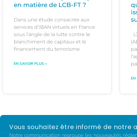
en matière de LCB-FT ?
q
i
s
Dans une étude consacrée aux
services d’IBAN virtuels en France
sous l’angle de la lutte contre le
L’
blanchiment de capitaux et le
(A
financement du terrorisme
pa
l’
pa
EN SAVOIR PLUS »
EN
Vous souhaitez être informé de notre a
Notre communication regroupe les nouveautés régleme