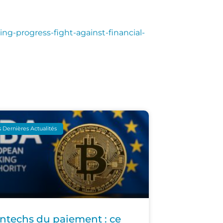
ng-progress-fight-against-financial-
 Dernières Actualités
intechs du paiement : ce