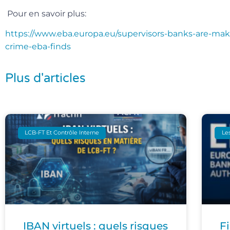
Pour en savoir plus:
https://www.eba.europa.eu/supervisors-banks-are-maki
crime-eba-finds
Plus d'articles
LCB-FT Et Contrôle Interne
Les
IBAN virtuels : quels risques
F