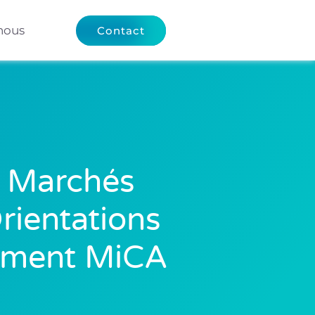
nous
Contact
s Marchés
rientations
lement MiCA