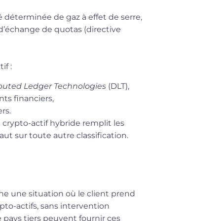
é déterminée de gaz à effet de serre,
’échange de quotas (directive
if :
ibuted Ledger Technologies
(DLT),
ts financiers,
rs.
n
crypto-actif hybride remplit les
aut sur toute autre classification.
ne une situation où le client prend
pto-actifs, sans intervention
e pays tiers peuvent fournir ces