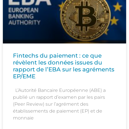
Fintechs du paiement : ce que
révèlent les données issues du
rapport de l’EBA sur les agréments
EP/EME
L’Autorité Bancaire Européenne (ABE) a
publié un rapport d’examen par les pairs
(Peer Review) sur l’agrément des
établissements de paiement (EP) et de
monnaie