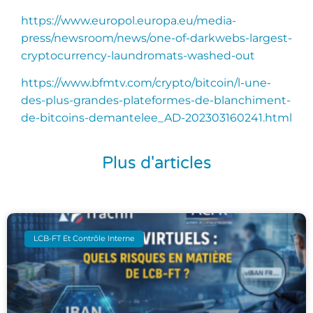
https://www.europol.europa.eu/media-
press/newsroom/news/one-of-darkwebs-largest-
cryptocurrency-laundromats-washed-out
https://www.bfmtv.com/crypto/bitcoin/l-une-
des-plus-grandes-plateformes-de-blanchiment-
de-bitcoins-demantelee_AD-202303160241.html
Plus d'articles
LCB-FT Et Contrôle Interne