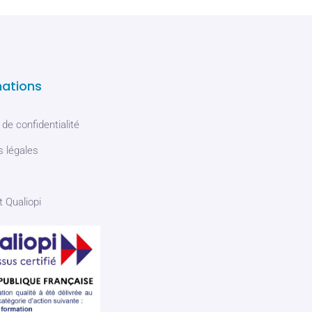
mations
 de confidentialité
 légales
t Qualiopi