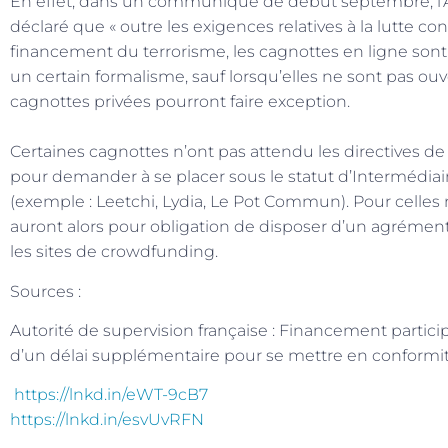
En effet, dans un communiqué de début septembre, l’Au
déclaré que « outre les exigences relatives à la lutte co
financement du terrorisme, les cagnottes en ligne son
un certain formalisme, sauf lorsqu’elles ne sont pas ouve
cagnottes privées pourront faire exception.
Certaines cagnottes n’ont pas attendu les directives de 
pour demander à se placer sous le statut d’Intermédiair
(exemple : Leetchi, Lydia, Le Pot Commun). Pour celles
auront alors pour obligation de disposer d’un agrémen
les sites de crowdfunding.
Sources :
Autorité de supervision française : Financement particip
d’un délai supplémentaire pour se mettre en conformit
https://lnkd.in/eWT-9cB7
https://lnkd.in/esvUvRFN