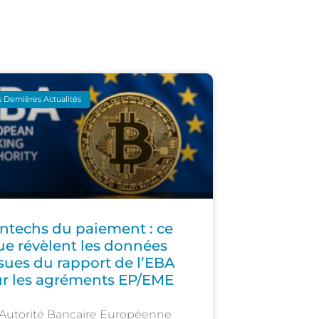
 Dernières Actualités
intechs du paiement : ce
ue révèlent les données
ssues du rapport de l’EBA
ur les agréments EP/EME
Autorité Bancaire Européenne