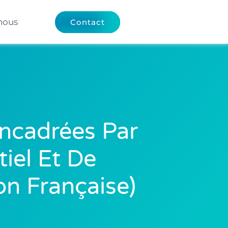
nous
Contact
Encadrées Par
iel Et De
on Française)