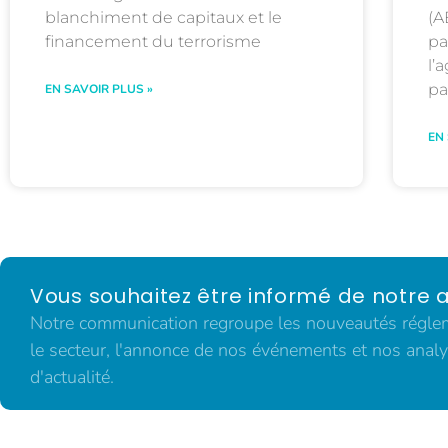
blanchiment de capitaux et le
(A
financement du terrorisme
pa
l’
pa
EN SAVOIR PLUS »
EN
Vous souhaitez être informé de notre a
Notre communication regroupe les nouveautés régleme
le secteur, l'annonce de nos événements et nos analy
d'actualité.