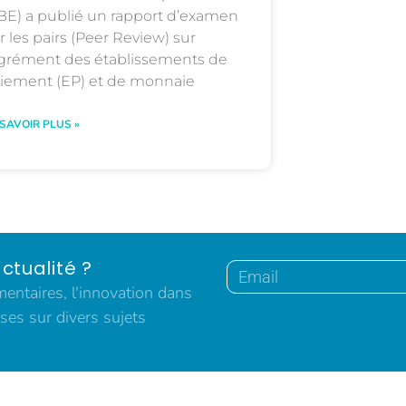
BE) a publié un rapport d’examen
r les pairs (Peer Review) sur
agrément des établissements de
iement (EP) et de monnaie
 SAVOIR PLUS »
ctualité ?
ntaires, l'innovation dans
ses sur divers sujets