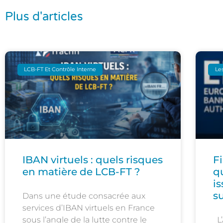
Plus d'articles
LCB-FT Et Contrôle Interne
Les
IBAN virtuels : quels risques
F
en matière de LCB-FT ?
q
i
s
Dans une étude consacrée aux
services d’IBAN virtuels en France
sous l’angle de la lutte contre le
L’