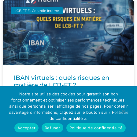
LCB-FT Et Contrôle Interne
IBAN virtuels : quels risques en
matière de LCB-FT ?
Notre site utilise des cookies pour garantir son bon
Dans une étude consacrée aux services
fonctionnement et optimiser ses performances techniques,
ainsi que personnaliser l'affichage de nos pages. Pour obtenir
d’IBAN virtuels en France sous l’angle de la
davantage d'informations, cliquez sur le bouton sur « Politique
lutte contre le blanchiment de capitaux et le
de confidentialité ».
financement du terrorisme
Accepter
Refuser
Politique de confidentialité
EN SAVOIR PLUS »