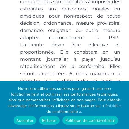
compétentes sont habilitées à imposer des
astreintes aux personnes morales ou
physiques pour non-respect de toute
décision, ordonnance, mesure provisoire,
demande, obligation ou autre mesure
adoptée conformément au RSP.
L’astreinte devra être effective et
proportionnée. Elle consistera en un
montant journalier à payer jusqu’au
rétablissement de la conformité
. Elles
seront prononcées 6 mois maximum à
compter de la date indiquée dans la
décision infligeant l’astreinte (art. 98.1). Les
Notre site utilise des cookies pour garantir son bon
fonctionnement et optimiser ses performances techniques,
seuils maximum des astreintes sont les
ainsi que personnaliser l'affichage de nos pages. Pour obtenir
suivants :
davantage d'informations, cliquez sur le bouton sur « Politique
de confidentialité ».
Personne physique
Personne morale
Accepter
Refuser
Politique de confidentialité