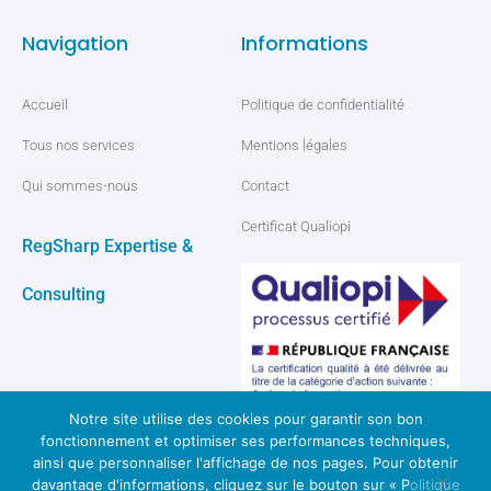
Navigation
Informations
Accueil
Politique de confidentialité
Tous nos services
Mentions légales
Qui sommes-nous
Contact
Certificat Qualiopi
RegSharp Expertise &
Consulting
Notre site utilise des cookies pour garantir son bon
fonctionnement et optimiser ses performances techniques,
ainsi que personnaliser l'affichage de nos pages. Pour obtenir
davantage d'informations, cliquez sur le bouton sur « Politique