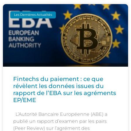
Les Dernières Actualités
Fintechs du paiement : ce que
révèlent les données issues du
rapport de l’EBA sur les agréments
EP/EME
L’Autorité Bancaire Européenne (ABE) a
publié un rapport d’examen par les pairs
(Peer Review) sur l’agrément des