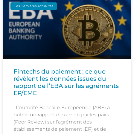
Les Dernières Actualités
Fintechs du paiement : ce que
révèlent les données issues du
rapport de l’EBA sur les agréments
EP/EME
L’Autorité Bancaire Européenne (ABE) a
publié un rapport d’examen par les pairs
(Peer Review) sur l’agrément des
établissements de paiement (EP) et de