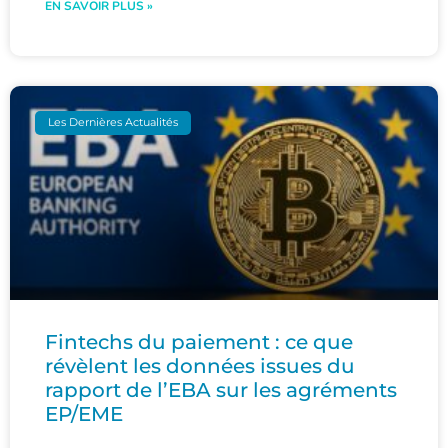
EN SAVOIR PLUS »
Les Dernières Actualités
Fintechs du paiement : ce que
révèlent les données issues du
rapport de l’EBA sur les agréments
EP/EME