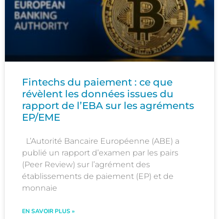
Fintechs du paiement : ce que
révèlent les données issues du
rapport de l’EBA sur les agréments
EP/EME
L’Autorité Bancaire Européenne (ABE) a
publié un rapport d’examen par les pairs
(Peer Review) sur l’agrément des
établissements de paiement (EP) et de
monnaie
EN SAVOIR PLUS »