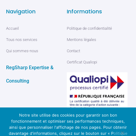
Navigation
Informations
Accueil
Politique de confidentialité
Tous nos services
Mentions légales
Qui sommes-nous
Contact
Certificat Qualiopi
RegSharp Expertise &
Consulting
Notre site utilise des cookies pour garantir son bon
fonctionnement et optimiser ses performances techniques,
ainsi que personnaliser l'affichage de nos pages. Pour obtenir
davantage d'informations, cliquez sur le bouton sur « Politique