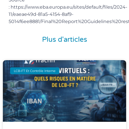
:
https://www.eba.europa.eu/sites/default/files/2024-
11/eaeae49d-81a5-4154-8af9-
5014f6ee8881/Final%20Report%20Guidelines%20res
Plus d'articles
LCB-FT Et Contrôle Interne