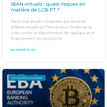
IBAN virtuels : quels risques en
matière de LCB-FT ?
Dans une étude consacrée aux services
d’IBAN virtuels en France sous l’angle de la
lutte contre le blanchiment de capitaux et le
financement du terrorisme
EN SAVOIR PLUS »
Les Dernières Actualités