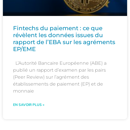
Fintechs du paiement : ce que
révèlent les données issues du
rapport de l’EBA sur les agréments
EP/EME
L’Autorité Bancaire Européenne (ABE) a
publié un rapport d’examen par les pairs
(Peer Review) sur l’agrément des
établissements de paiement (EP) et de
monnaie
EN SAVOIR PLUS »