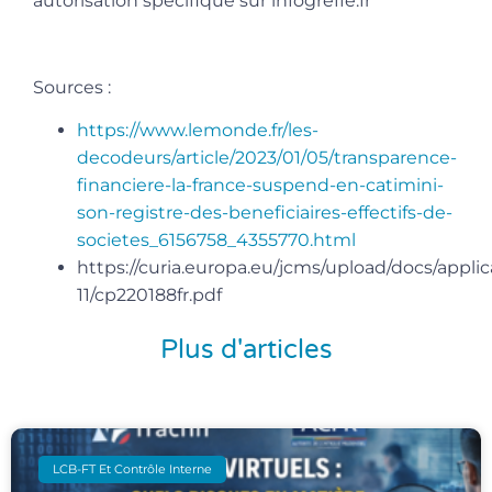
autorisation spécifique sur infogreffe.fr
Sources :
https://www.lemonde.fr/les-
decodeurs/article/2023/01/05/transparence-
financiere-la-france-suspend-en-catimini-
son-registre-des-beneficiaires-effectifs-de-
societes_6156758_4355770.html
https://curia.europa.eu/jcms/upload/docs/applic
11/cp220188fr.pdf
Plus d'articles
LCB-FT Et Contrôle Interne