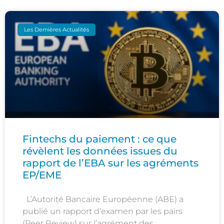
Les Dernières Actualités
Fintechs du paiement : ce que
révèlent les données issues du
rapport de l’EBA sur les agréments
EP/EME
L’Autorité Bancaire Européenne (ABE) a
publié un rapport d’examen par les pairs
(Peer Review) sur l’agrément des