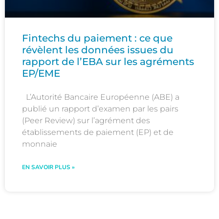
Fintechs du paiement : ce que
révèlent les données issues du
rapport de l’EBA sur les agréments
EP/EME
L’Autorité Bancaire Européenne (ABE) a
publié un rapport d’examen par les pairs
(Peer Review) sur l’agrément des
établissements de paiement (EP) et de
monnaie
EN SAVOIR PLUS »