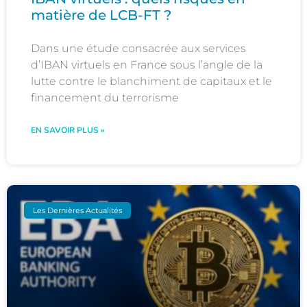
matière de LCB-FT ?
Dans une étude consacrée aux services
d’IBAN virtuels en France sous l’angle de la
lutte contre le blanchiment de capitaux et le
financement du terrorisme
EN SAVOIR PLUS »
Les Dernières Actualités