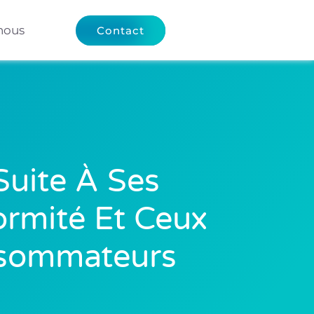
nous
Contact
uite À Ses
rmité Et Ceux
onsommateurs