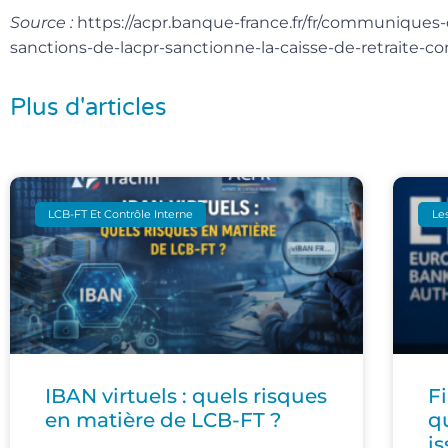
Source :
https://acpr.banque-france.fr/fr/communiques
sanctions-de-lacpr-sanctionne-la-caisse-de-retraite
Plus d'articles
LCB-FT Et Contrôle Interne
Les
IBAN virtuels : quels risques
F
en matière de LCB-FT ?
q
i