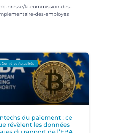
-de-presse/la-commission-des-
-complementaire-des-employes
 Dernières Actualités
intechs du paiement : ce
ue révèlent les données
ssues du rapport de l’EBA