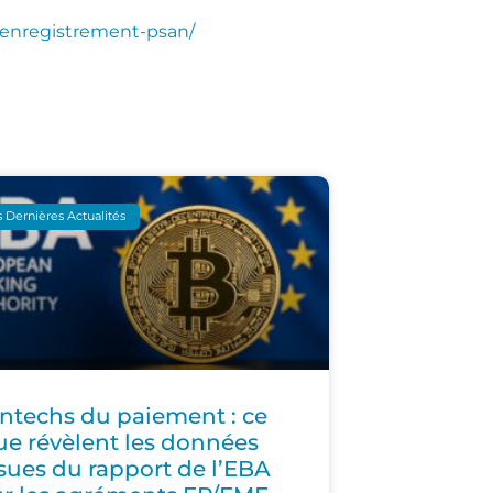
e-enregistrement-psan/
 Dernières Actualités
intechs du paiement : ce
ue révèlent les données
ssues du rapport de l’EBA