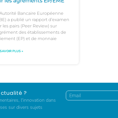
ur les agréments EP/EME
Autorité Bancaire Européenne
BE) a publié un rapport d’examen
r les pairs (Peer Review) sur
agrément des établissements de
iement (EP) et de monnaie
 SAVOIR PLUS »
ctualité ?
ntaires, l'innovation dans
ses sur divers sujets