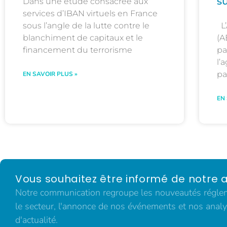
s
Dans une étude consacrée aux
services d’IBAN virtuels en France
sous l’angle de la lutte contre le
L’
blanchiment de capitaux et le
(A
financement du terrorisme
pa
l’
pa
EN SAVOIR PLUS »
EN
Vous souhaitez être informé de notre a
Notre communication regroupe les nouveautés régleme
le secteur, l'annonce de nos événements et nos analy
d'actualité.