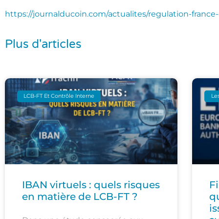
https://journalducoin.com/actualites/regulation-franc
Plus d'articles
LCB-FT Et Contrôle Interne
Les
IBAN virtuels : quels risques
F
en matière de LCB-FT ?
q
i