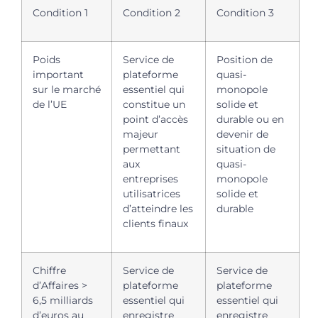
Condition 1
Condition 2
Condition 3
Poids
Service de
Position de
important
plateforme
quasi-
sur le marché
essentiel qui
monopole
de l’UE
constitue un
solide et
point d’accès
durable ou en
majeur
devenir de
permettant
situation de
aux
quasi-
entreprises
monopole
utilisatrices
solide et
d’atteindre les
durable
clients finaux
Chiffre
Service de
Service de
d’Affaires >
plateforme
plateforme
6,5 milliards
essentiel qui
essentiel qui
d’euros au
enregistre
enregistre