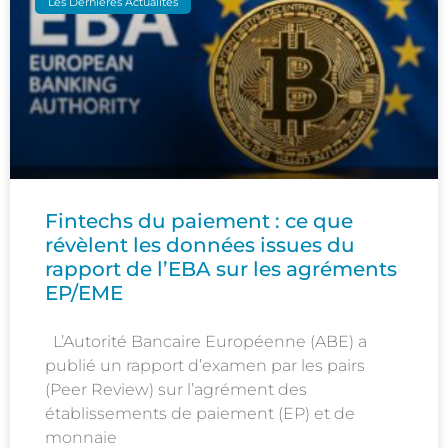
Les Dernières Actualités
Fintechs du paiement : ce que
révèlent les données issues du
rapport de l’EBA sur les agréments
EP/EME
L’Autorité Bancaire Européenne (ABE) a
publié un rapport d’examen par les pairs
(Peer Review) sur l’agrément des
établissements de paiement (EP) et de
monnaie