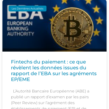
Les Dernières Actualités
Fintechs du paiement : ce que
révèlent les données issues du
rapport de l’EBA sur les agréments
EP/EME
L’Autorité Bancaire Européenne (ABE) a
publié un rapport d’examen par les pairs
(Peer Review) sur l’agrément des
établissements de paiement (EP) et de