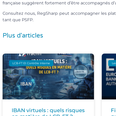
française suggèrent fortement d’être accompagnés d’u
Consultez nous,
RegSharp peut accompagner les plat
tant que PSFP.
Plus d'articles
LCB-FT Et Contrôle Interne
Les
IBAN virtuels : quels risques
F