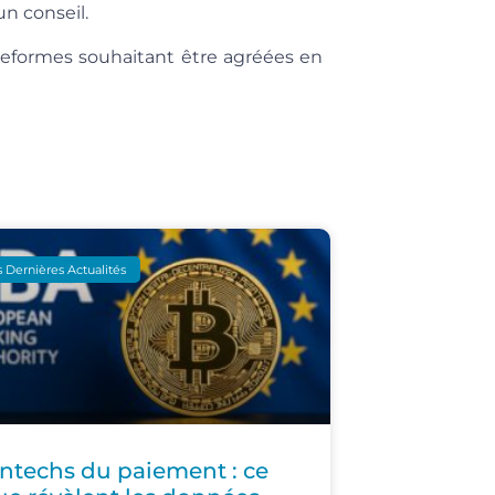
n conseil.
eformes souhaitant être agréées en
 Dernières Actualités
intechs du paiement : ce