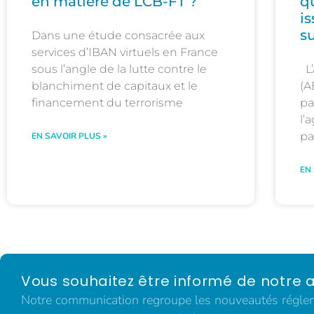
en matière de LCB-FT ?
q
i
s
Dans une étude consacrée aux
services d’IBAN virtuels en France
sous l’angle de la lutte contre le
L’
blanchiment de capitaux et le
(A
financement du terrorisme
pa
l’
pa
EN SAVOIR PLUS »
EN
Vous souhaitez être informé de notre a
Notre communication regroupe les nouveautés régleme