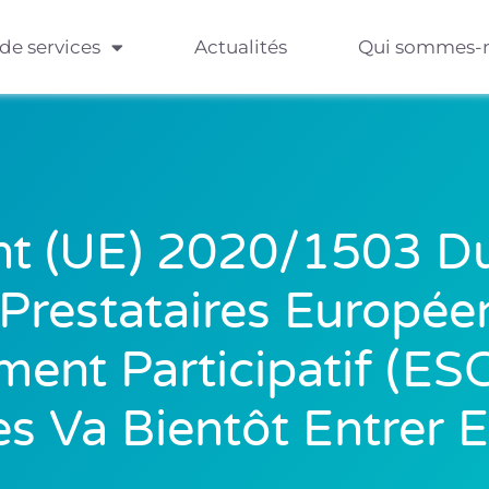
 de services
Actualités
Qui sommes-
t (UE) 2020/1503 D
Prestataires Europée
ent Participatif (ES
es Va Bientôt Entrer 