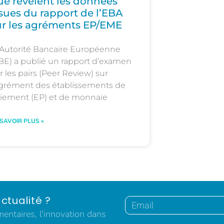
ue révèlent les données
ssues du rapport de l’EBA
ur les agréments EP/EME
Autorité Bancaire Européenne
BE) a publié un rapport d’examen
r les pairs (Peer Review) sur
agrément des établissements de
iement (EP) et de monnaie
 SAVOIR PLUS »
ctualité ?
ntaires, l'innovation dans