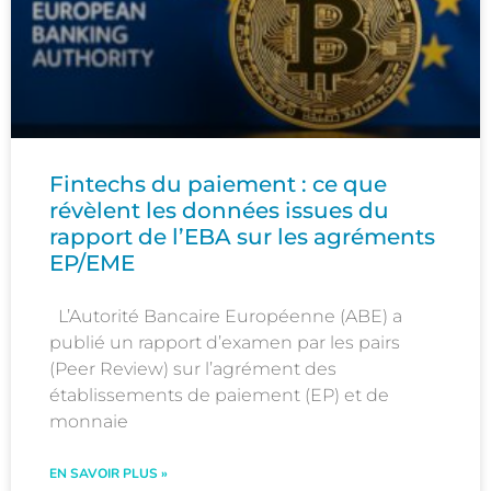
Fintechs du paiement : ce que
révèlent les données issues du
rapport de l’EBA sur les agréments
EP/EME
L’Autorité Bancaire Européenne (ABE) a
publié un rapport d’examen par les pairs
(Peer Review) sur l’agrément des
établissements de paiement (EP) et de
monnaie
EN SAVOIR PLUS »