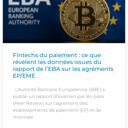
Fintechs du paiement : ce que
révèlent les données issues du
rapport de l’EBA sur les agréments
EP/EME
L’Autorité Bancaire Européenne (ABE) a
publié un rapport d’examen par les pairs
(Peer Review) sur l’agrément des
établissements de paiement (EP) et de
monnaie