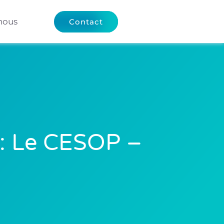
nous
Contact
 : Le CESOP –