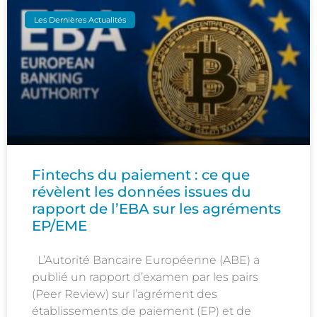
Les Dernières Actualités
Fintechs du paiement : ce que
révèlent les données issues du
rapport de l’EBA sur les agréments
EP/EME
L’Autorité Bancaire Européenne (ABE) a
publié un rapport d’examen par les pairs
(Peer Review) sur l’agrément des
établissements de paiement (EP) et de