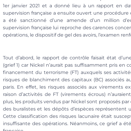
1er janvier 2021 et a donné lieu à un rapport en da
supervision française a ensuite ouvert une procédure di
a été sanctionné d’une amende d’un million d’eu
supervision française lui reproche
des carences concern
opérations, le dispositif de gel des avoirs, l’examen re
Tout d’abord, le rapport de contrôle faisait état d’une
(
grief 1
) car Nickel n’aurait pas suffisamment pris en c
financement du terrorisme (FT) auxquels ses activités
risques de blanchiment des capitaux (BC) associés a
paris. En effet, les risques associés aux virements
raison d’activités de FT (virements écrous) n’auraie
plus, les produits vendus par Nickel sont proposés par
des buralistes et les dépôts d’espèces représentent un
Cette classification des risques lacunaire était susce
insuffisante des opérations. Néanmoins, ce grief a été
française.