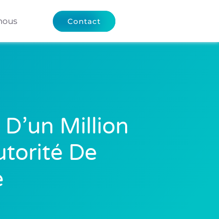
nous
Contact
D’un Million
utorité De
e