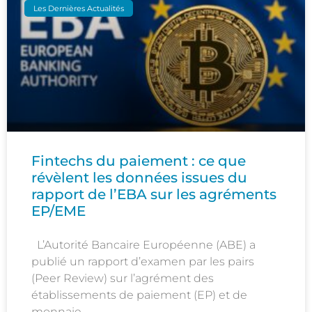
Les Dernières Actualités
Fintechs du paiement : ce que
révèlent les données issues du
rapport de l’EBA sur les agréments
EP/EME
L’Autorité Bancaire Européenne (ABE) a
publié un rapport d’examen par les pairs
(Peer Review) sur l’agrément des
établissements de paiement (EP) et de
monnaie