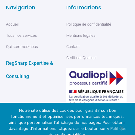
Navigation
Informations
Accueil
Politique de confidentialité
Tous nos services
Mentions légales
Qui sommes-nous
Contact
Certificat Qualiopi
RegSharp Expertise &
Consulting
Notre site utilise des cookies pour garantir son bon
fonctionnement et optimiser ses performances techniques,
ainsi que personnaliser l'affichage de nos pages. Pour obtenir
davantage d'informations, cliquez sur le bouton sur « Politique
© 2026 Regsharp, tous droits réservés
de confidentialité ».