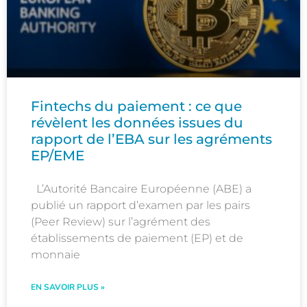
Fintechs du paiement : ce que
révèlent les données issues du
rapport de l’EBA sur les agréments
EP/EME
L’Autorité Bancaire Européenne (ABE) a
publié un rapport d’examen par les pairs
(Peer Review) sur l’agrément des
établissements de paiement (EP) et de
monnaie
EN SAVOIR PLUS »