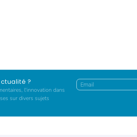
ctualité ?
ntaires, l'innovation dans
ses sur divers sujets