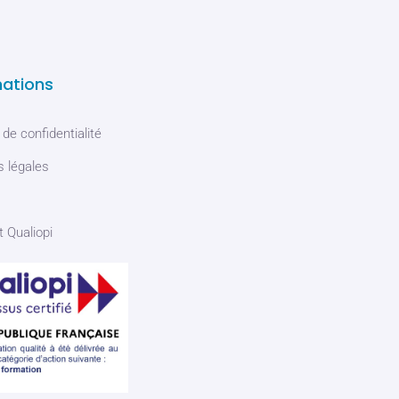
mations
 de confidentialité
 légales
t Qualiopi