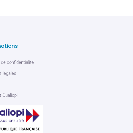
mations
 de confidentialité
 légales
t Qualiopi