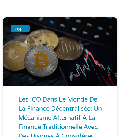
Crypto
Les ICO Dans Le Monde De
La Finance Décentralisée: Un
Mécanisme Alternatif À La
Finance Traditionnelle Avec
Des Risques À Considérer