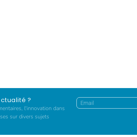
ctualité ?
ntaires, l'innovation dans
ses sur divers sujets