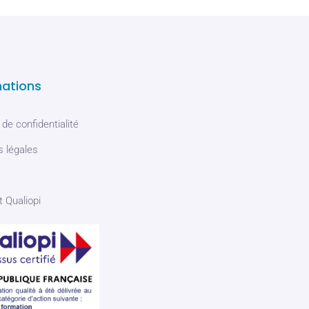
mations
 de confidentialité
 légales
t Qualiopi