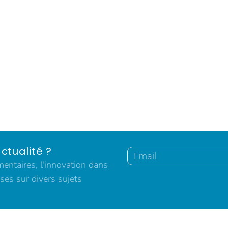
ctualité ?
ntaires, l'innovation dans
ses sur divers sujets