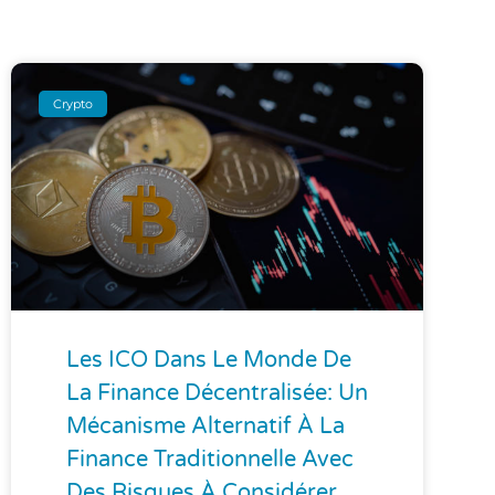
Crypto
Les ICO Dans Le Monde De
La Finance Décentralisée: Un
Mécanisme Alternatif À La
Finance Traditionnelle Avec
Des Risques À Considérer