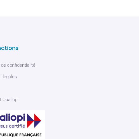
mations
 de confidentialité
 légales
t Qualiopi