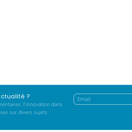
ctualité ?
ntaires, l'innovation dans
ses sur divers sujets