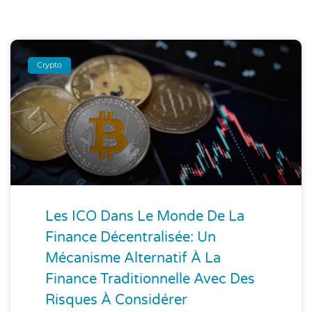
Crypto
Les ICO Dans Le Monde De La
Finance Décentralisée: Un
Mécanisme Alternatif À La
Finance Traditionnelle Avec Des
Risques À Considérer