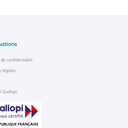
mations
 de confidentialité
 légales
t Qualiopi