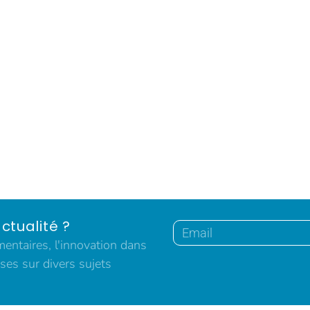
ctualité ?
ntaires, l'innovation dans
ses sur divers sujets