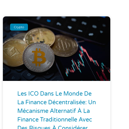
Crypto
Les ICO Dans Le Monde De
La Finance Décentralisée: Un
Mécanisme Alternatif À La
Finance Traditionnelle Avec
Des Risques À Considérer