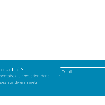
ctualité ?
ntaires, l'innovation dans
ses sur divers sujets