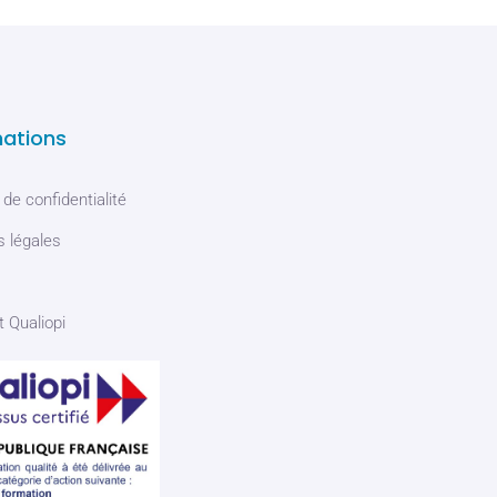
mations
 de confidentialité
 légales
t Qualiopi