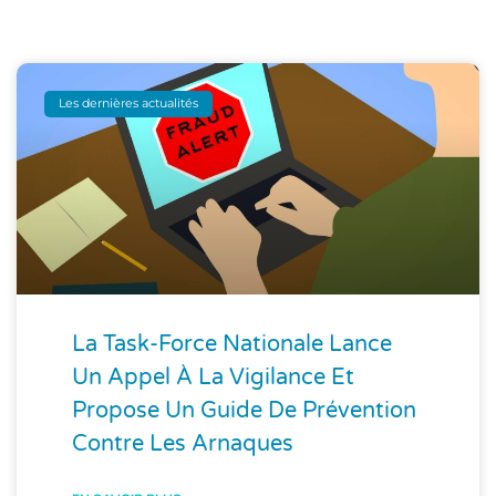
Les dernières actualités
La Task-Force Nationale Lance
Un Appel À La Vigilance Et
Propose Un Guide De Prévention
Contre Les Arnaques