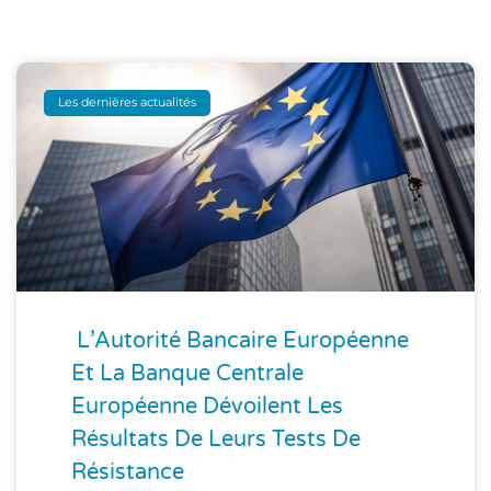
Les dernières actualités
L’Autorité Bancaire Européenne
Et La Banque Centrale
Européenne Dévoilent Les
Résultats De Leurs Tests De
Résistance