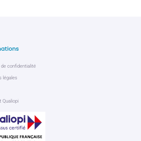
mations
 de confidentialité
 légales
t Qualiopi