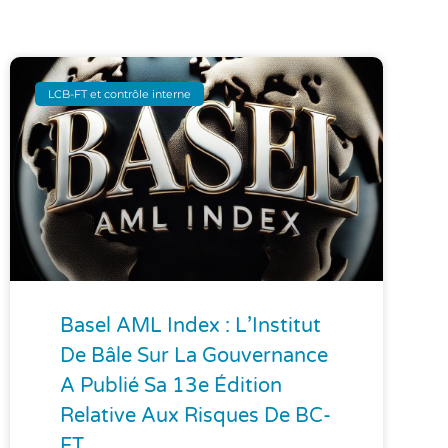
LCB-FT et contrôle interne
Basel AML Index : L’Institut
De Bâle Sur La Gouvernance
A Publié Sa 13e Édition
Relative Aux Risques De BC-
FT