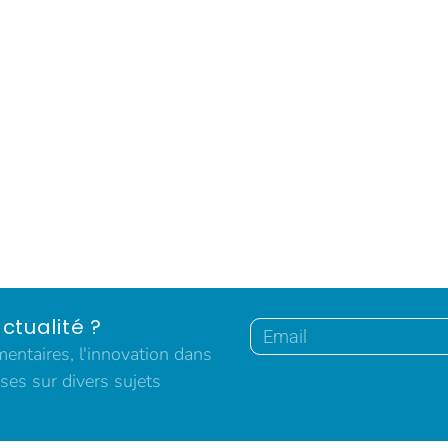
ctualité ?
ntaires, l'innovation dans
ses sur divers sujets