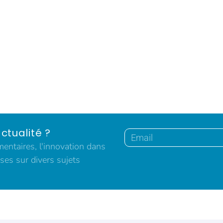
ctualité ?
ntaires, l'innovation dans
ses sur divers sujets