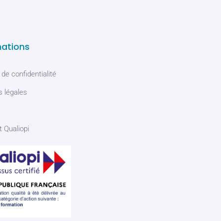
mations
 de confidentialité
 légales
t Qualiopi