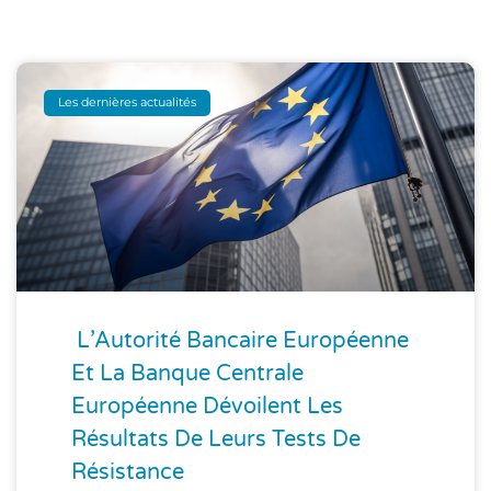
Les dernières actualités
L’Autorité Bancaire Européenne
Et La Banque Centrale
Européenne Dévoilent Les
Résultats De Leurs Tests De
Résistance