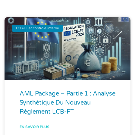
LCB-FT et contrôle interne
AML Package – Partie 1 : Analyse
Synthétique Du Nouveau
Règlement LCB-FT
EN SAVOIR PLUS