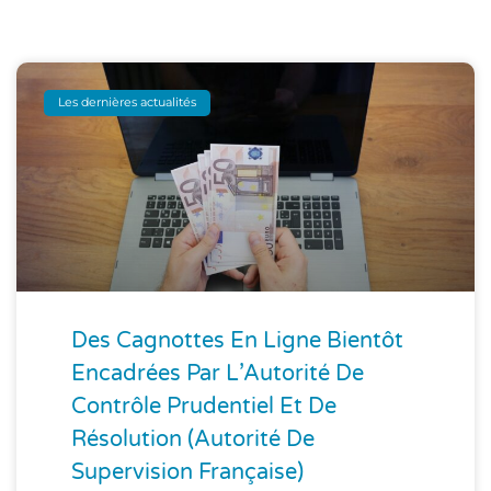
Les dernières actualités
Des Cagnottes En Ligne Bientôt
Encadrées Par L’Autorité De
Contrôle Prudentiel Et De
Résolution (Autorité De
Supervision Française)