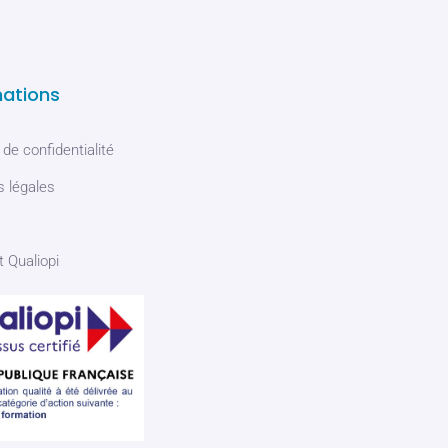
mations
 de confidentialité
 légales
t Qualiopi