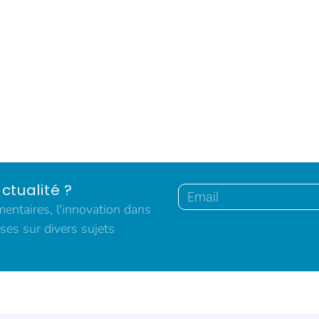
ctualité ?
ntaires, l'innovation dans
ses sur divers sujets