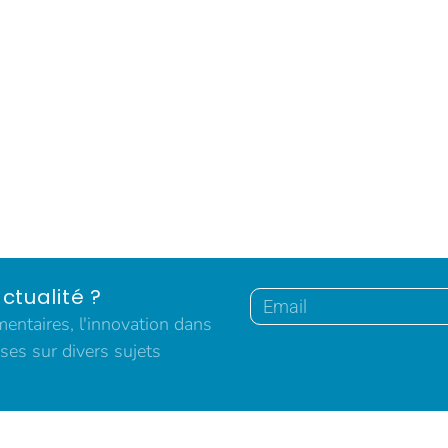
ctualité ?
ntaires, l'innovation dans
ses sur divers sujets