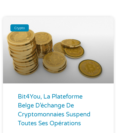
Crypto
Bit4You, La Plateforme
Belge D’échange De
Cryptomonnaies Suspend
Toutes Ses Opérations