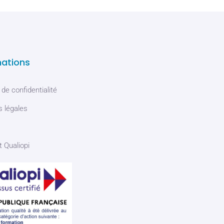
mations
 de confidentialité
 légales
t Qualiopi