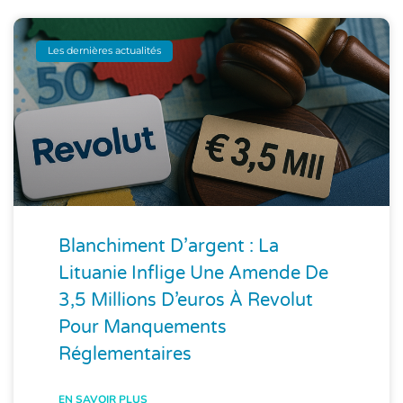
Les dernières actualités
Blanchiment D’argent : La
Lituanie Inflige Une Amende De
3,5 Millions D’euros À Revolut
Pour Manquements
Réglementaires
EN SAVOIR PLUS