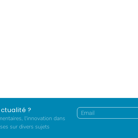
ctualité ?
ntaires, l'innovation dans
ses sur divers sujets