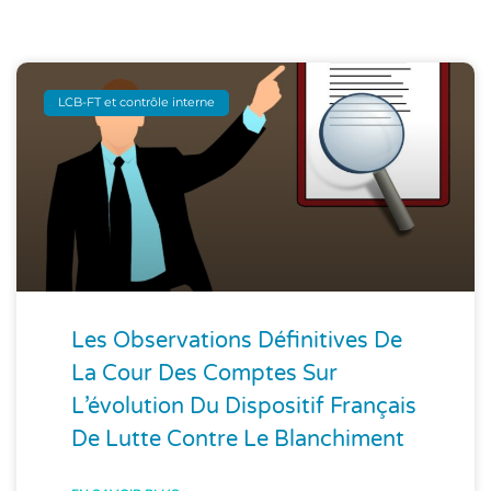
LCB-FT et contrôle interne
Les Observations Définitives De
La Cour Des Comptes Sur
L’évolution Du Dispositif Français
De Lutte Contre Le Blanchiment