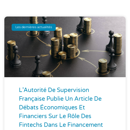
Les dernières actualités
L’Autorité De Supervision
Française Publie Un Article De
Débats Économiques Et
Financiers Sur Le Rôle Des
Fintechs Dans Le Financement