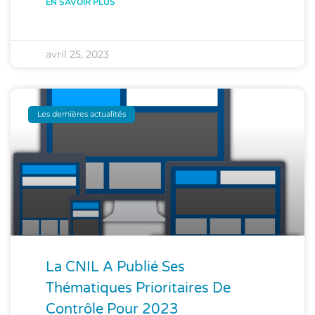
EN SAVOIR PLUS
avril 25, 2023
Les dernières actualités
La CNIL A Publié Ses
Thématiques Prioritaires De
Contrôle Pour 2023