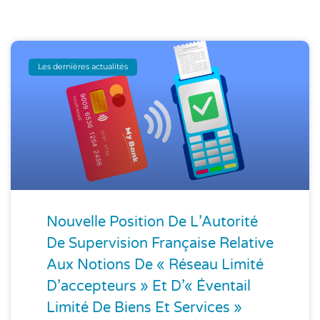
Les dernières actualités
Nouvelle Position De L’Autorité
De Supervision Française Relative
Aux Notions De « Réseau Limité
D’accepteurs » Et D’« Éventail
Limité De Biens Et Services »