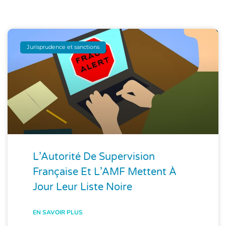
Jurisprudence et sanctions
L’Autorité De Supervision
Française Et L’AMF Mettent À
Jour Leur Liste Noire
EN SAVOIR PLUS