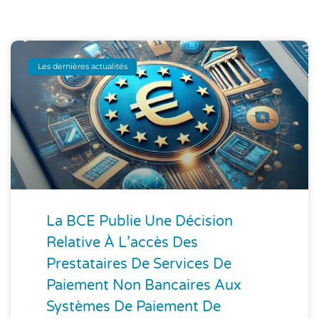
Les dernières actualités
La BCE Publie Une Décision
Relative À L’accès Des
Prestataires De Services De
Paiement Non Bancaires Aux
Systèmes De Paiement De